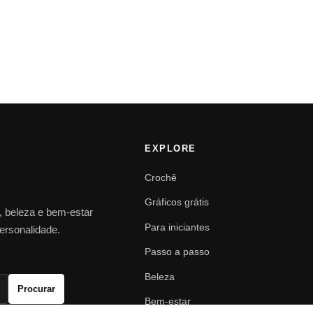
EXPLORE
Crochê
Gráficos grátis
o, beleza e bem-estar
Para iniciantes
personalidade.
Passo a passo
Beleza
Procurar
Bem-estar