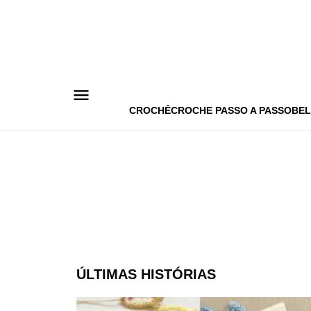
Pular
para
o
conteúdo
CROCHÊ
CROCHE PASSO A PASSO
BEL
ÚLTIMAS HISTÓRIAS