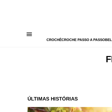
Pular
para
o
conteúdo
CROCHÊ
CROCHE PASSO A PASSO
BEL
F
ÚLTIMAS HISTÓRIAS