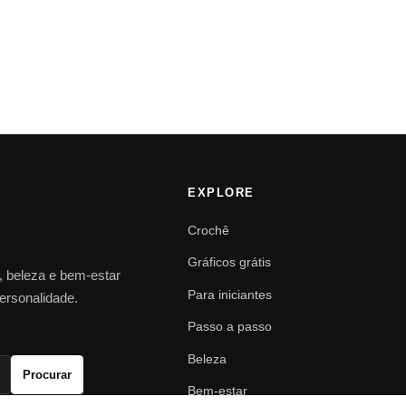
EXPLORE
Crochê
Gráficos grátis
o, beleza e bem-estar
Para iniciantes
personalidade.
Passo a passo
Beleza
Procurar
Bem-estar