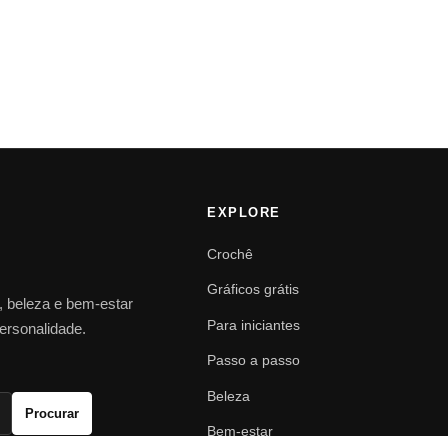
EXPLORE
Crochê
Gráficos grátis
o, beleza e bem-estar
Para iniciantes
personalidade.
Passo a passo
Beleza
Procurar
Bem-estar