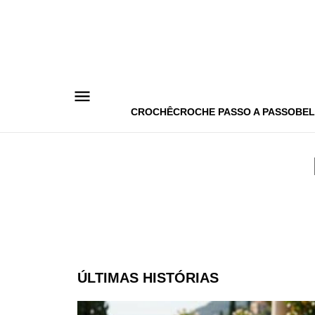
Pular
para
o
conteúdo
CROCHÊ
CROCHE PASSO A PASSO
BEL
ÚLTIMAS HISTÓRIAS