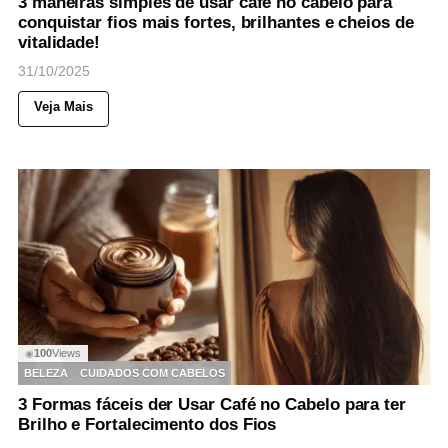
3 maneiras simples de usar café no cabelo para
conquistar fios mais fortes, brilhantes e cheios de
vitalidade!
31/10/2025
Veja Mais
100
Views
◉
BELEZA
CUIDADOS COM CABELOS
3 Formas fáceis der Usar Café no Cabelo para ter
Brilho e Fortalecimento dos Fios