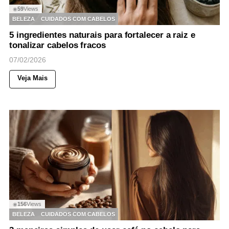
59
Views
◉
BELEZA
CUIDADOS COM CABELOS
5 ingredientes naturais para fortalecer a raiz e
tonalizar cabelos fracos
07/02/2026
Veja Mais
156
Views
◉
BELEZA
CUIDADOS COM CABELOS