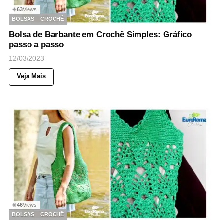
63
Views
◉
BOLSAS
CROCHÊ
Bolsa de Barbante em Crochê Simples: Gráfico
passo a passo
12/03/2023
Veja Mais
46
Views
◉
BOLSAS
CROCHÊ