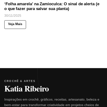
‘Folha amarela’ na Zamioculca: O sinal de alerta (e
o que fazer para salvar sua planta)
30/11/2025
Veja Mais
CROCHÊ & ARTES
Katia Ribeiro
Inspirações em crochê, gráficos, receitas, artesanato, beleza e
bem-estar para transformar criatividade em projetos cheios de