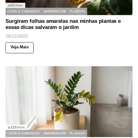
51
Views
◉
CASA & CUIDADOS
JARDINAGEM
PLANTAS
Surgiram folhas amarelas nas minhas plantas e
essas dicas salvaram o jardim
28/12/2025
Veja Mais
123
Views
◉
CASA & CUIDADOS
JARDINAGEM
PLANTAS