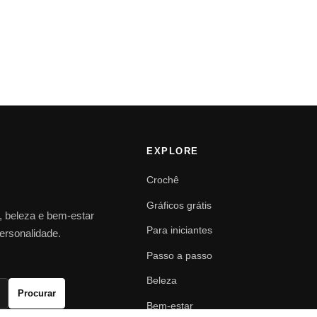
EXPLORE
Crochê
Gráficos grátis
o, beleza e bem-estar
Para iniciantes
personalidade.
Passo a passo
Beleza
Procurar
Bem-estar