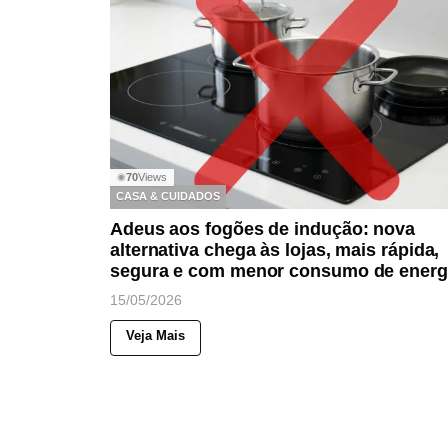
70
Views
◉
CASA & CUIDADOS
Adeus aos fogões de indução: nova
alternativa chega às lojas, mais rápida,
segura e com menor consumo de energ
15/05/2026
Veja Mais