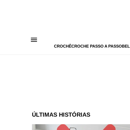
Pular
para
o
conteúdo
CROCHÊ
CROCHE PASSO A PASSO
BEL
ÚLTIMAS HISTÓRIAS