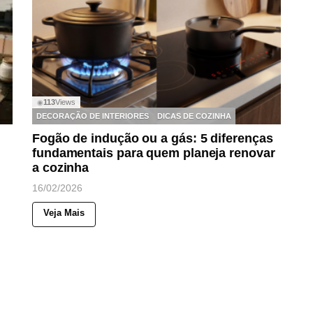
113
Views
◉
DECORAÇÃO DE INTERIORES
DICAS DE COZINHA
Fogão de indução ou a gás: 5 diferenças
fundamentais para quem planeja renovar
a cozinha
16/02/2026
Veja Mais