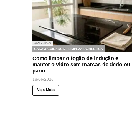
217
Views
◉
CASA & CUIDADOS
LIMPEZA DOMÉSTICA
Como limpar o fogão de indução e
manter o vidro sem marcas de dedo ou
pano
18/06/2026
Veja Mais