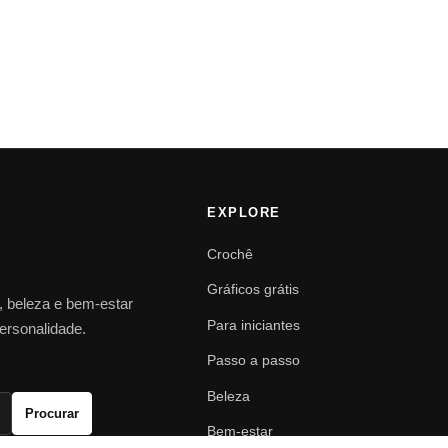
EXPLORE
Crochê
Gráficos grátis
o, beleza e bem-estar
Para iniciantes
personalidade.
Passo a passo
Beleza
Procurar
Bem-estar