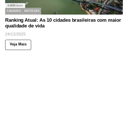
409
Views
◉
CIDADES
NOTICIAS
Ranking Atual: As 10 cidades brasileiras com maior
qualidade de vida
24/12/2025
Veja Mais