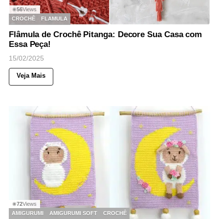
56
Views
◉
CROCHÊ
FLAMULA
Flâmula de Crochê Pitanga: Decore Sua Casa com
Essa Peça!
15/02/2025
Veja Mais
72
Views
◉
AMIGURUMI
AMIGURUMI SOFT
CROCHÊ