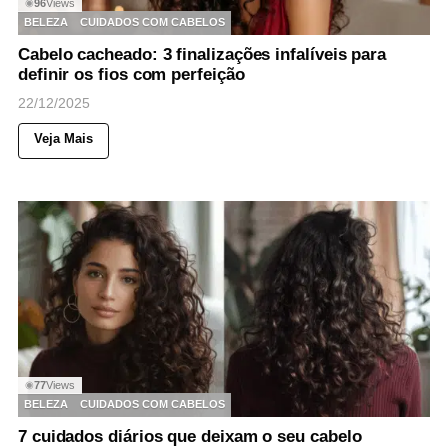
96
Views
◉
BELEZA
CUIDADOS COM CABELOS
Cabelo cacheado: 3 finalizações infalíveis para
definir os fios com perfeição
22/12/2025
Veja Mais
77
Views
◉
BELEZA
CUIDADOS COM CABELOS
7 cuidados diários que deixam o seu cabelo