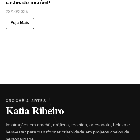
cacheado incrível!
23/10/2025
Veja Mais
CROCHÊ & ARTES
Katia Ribeiro
Inspirações em crochê, gráficos, receitas, artesanato, beleza e
bem-estar para transformar criatividade em projetos cheios de
personalidade.