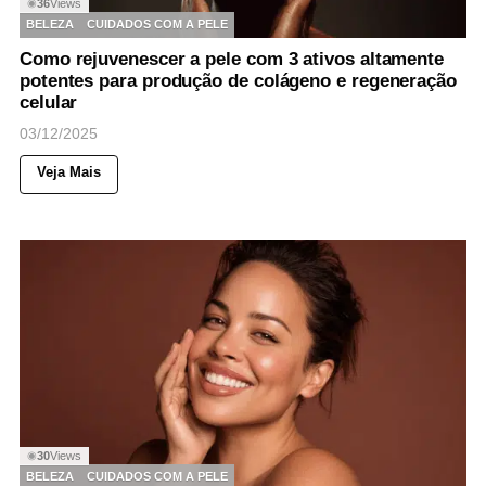
36
Views
◉
BELEZA
CUIDADOS COM A PELE
Como rejuvenescer a pele com 3 ativos altamente
potentes para produção de colágeno e regeneração
celular
03/12/2025
Veja Mais
30
Views
◉
BELEZA
CUIDADOS COM A PELE