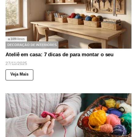
109
Views
◉
DECORAÇÃO DE INTERIORES
Ateliê em casa: 7 dicas de para montar o seu
27/11/2025
Veja Mais