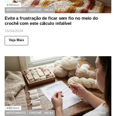
70
Views
◉
ARTESANATO
CROCHÊ
DICAS
Evite a frustração de ficar sem fio no meio do
crochê com este cálculo infalível
15/04/2026
Veja Mais
91
Views
◉
ARTESANATO
CROCHÊ
DICAS