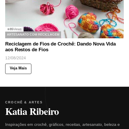
85
Views
◉
ARTESANATO COM RECICLAGEM
Reciclagem de Fios de Crochê: Dando Nova Vida
aos Restos de Fios
12/08/2024
Veja Mais
CROCHÊ & ARTES
Katia Ribeiro
Inspirações em crochê, gráficos, receitas, artesanato, beleza e