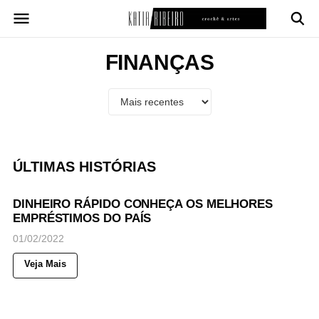
Pular
para
o
conteúdo
FINANÇAS
ÚLTIMAS HISTÓRIAS
47
Views
◉
NOTICIAS
DINHEIRO RÁPIDO CONHEÇA OS MELHORES
EMPRÉSTIMOS DO PAÍS
01/02/2022
Veja Mais