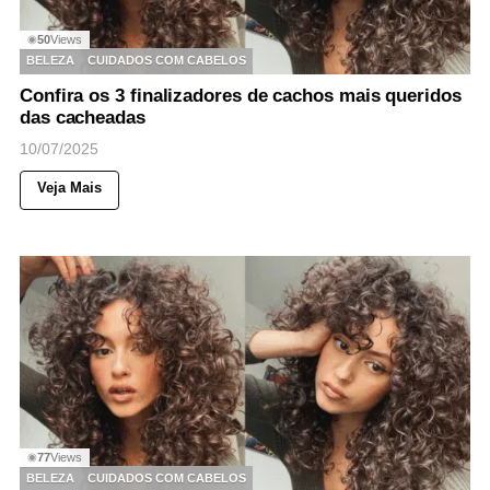
50
Views
◉
BELEZA
CUIDADOS COM CABELOS
Confira os 3 finalizadores de cachos mais queridos
das cacheadas
10/07/2025
Veja Mais
77
Views
◉
BELEZA
CUIDADOS COM CABELOS