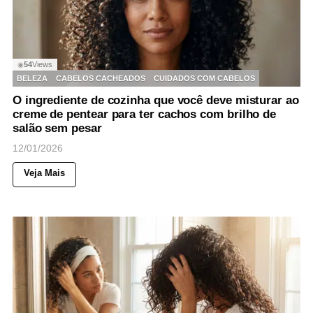
54
Views
◉
BELEZA
CABELOS CACHEADOS
CUIDADOS COM CABELOS
O ingrediente de cozinha que você deve misturar ao
creme de pentear para ter cachos com brilho de
salão sem pesar
12/01/2026
Veja Mais