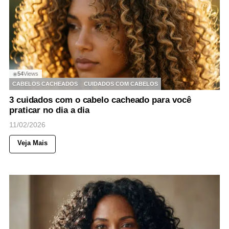
54
Views
◉
CABELOS CACHEADOS
CUIDADOS COM CABELOS
3 cuidados com o cabelo cacheado para você
praticar no dia a dia
11/02/2026
Veja Mais