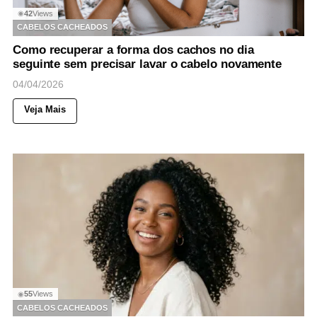
42
Views
◉
CABELOS CACHEADOS
Como recuperar a forma dos cachos no dia
seguinte sem precisar lavar o cabelo novamente
04/04/2026
Veja Mais
55
Views
◉
CABELOS CACHEADOS