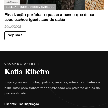
64
Views
◉
BELEZA
CUIDADOS COM CABELOS
Finalização perfeita: o passo a passo que deixa
seus cachos iguais aos de salão
20/10/2025
Veja Mais
CROCHÊ & ARTES
Katia Ribeiro
Inspirações em crochê, gráficos, receitas, artesanato, beleza e
bem-estar para transformar criatividade em projetos cheios de
personalidade.
Encontre uma inspiração