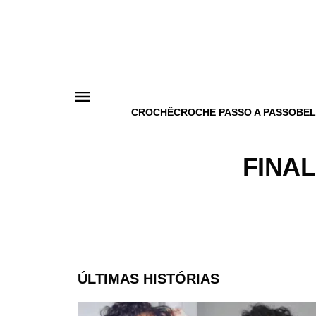
Pular
para
o
conteúdo
CROCHÊ
CROCHE PASSO A PASSO
BEL
FINA
ÚLTIMAS HISTÓRIAS