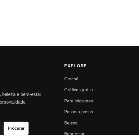
EXPLORE
Crochê
Gráficos grátis
o, beleza e bem-estar
Para iniciantes
personalidade.
Passo a passo
Beleza
Procurar
Bem-estar