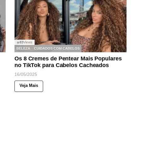
83
Views
◉
BELEZA
CUIDADOS COM CABELOS
Os 8 Cremes de Pentear Mais Populares
no TikTok para Cabelos Cacheados
16/05/2025
Veja Mais