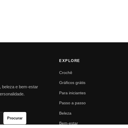
EXPLORE
Crochê
Gráficos grátis
o, beleza e bem-estar
Para iniciantes
personalidade.
Passo a passo
Beleza
Procurar
Bem-estar