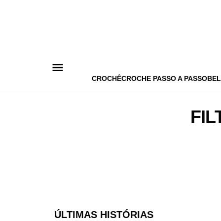
Pular
para
o
conteúdo
CROCHÊ
CROCHE PASSO A PASSO
BEL
FI
ÚLTIMAS HISTÓRIAS