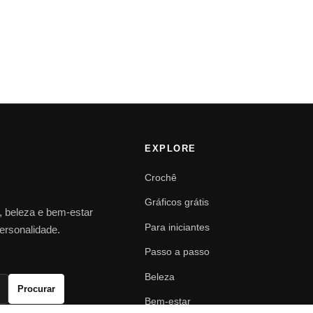
EXPLORE
Crochê
Gráficos grátis
o, beleza e bem-estar
Para iniciantes
personalidade.
Passo a passo
Beleza
Procurar
Bem-estar