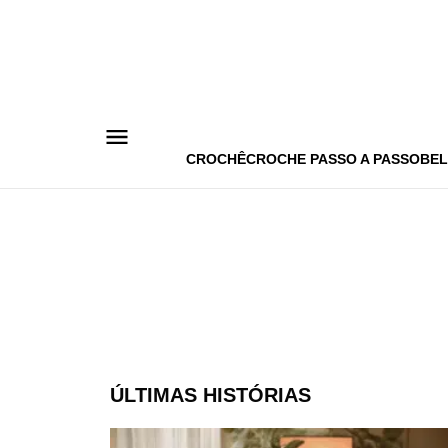
Pular
para
o
conteúdo
CROCHÊ
CROCHE PASSO A PASSO
BEL
ÚLTIMAS HISTÓRIAS