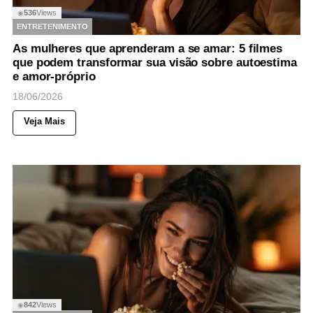
536
Views
◉
ENTRETENIMENTO
As mulheres que aprenderam a se amar: 5 filmes
que podem transformar sua visão sobre autoestima
e amor-próprio
18/06/2026
Veja Mais
842
Views
◉