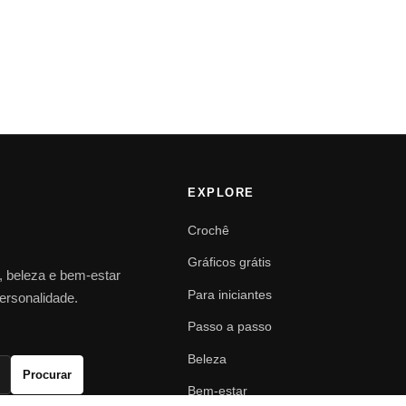
EXPLORE
Crochê
Gráficos grátis
o, beleza e bem-estar
Para iniciantes
personalidade.
Passo a passo
Beleza
Procurar
Bem-estar