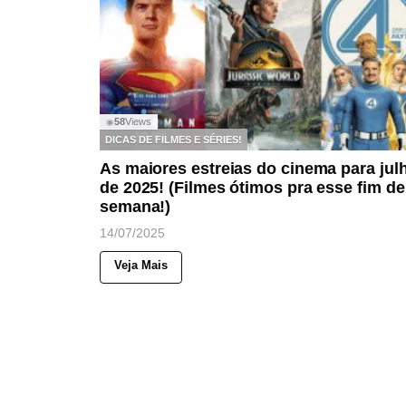
58
Views
◉
DICAS DE FILMES E SÉRIES!
As maiores estreias do cinema para jul
de 2025! (Filmes ótimos pra esse fim de
semana!)
14/07/2025
Veja Mais