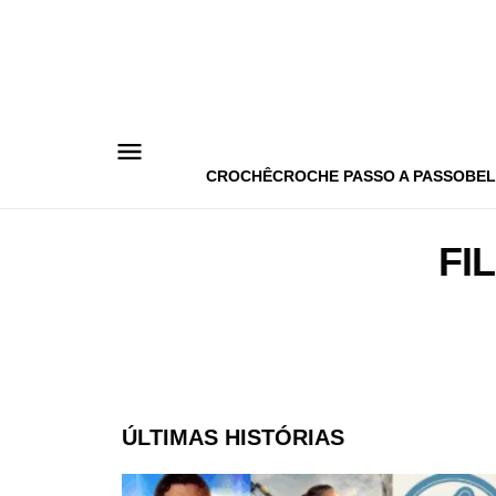
Pular
para
o
conteúdo
CROCHÊ
CROCHE PASSO A PASSO
BEL
FI
ÚLTIMAS HISTÓRIAS