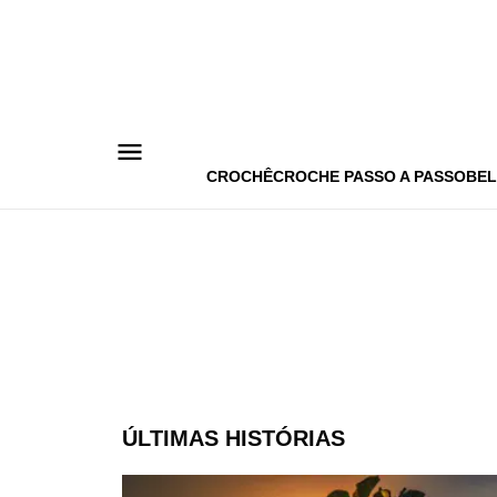
Pular
para
o
conteúdo
CROCHÊ
CROCHE PASSO A PASSO
BEL
ÚLTIMAS HISTÓRIAS