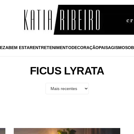
EZA
BEM ESTAR
ENTRETENIMENTO
DECORAÇÃO
PAISAGISMO
SOB
FICUS LYRATA