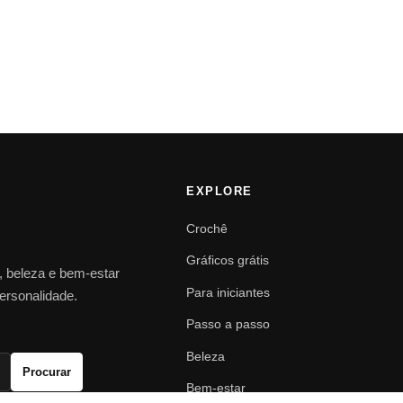
EXPLORE
Crochê
Gráficos grátis
o, beleza e bem-estar
Para iniciantes
personalidade.
Passo a passo
Beleza
Procurar
Bem-estar