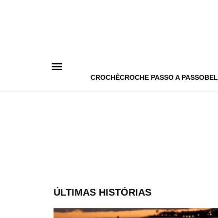
Pular
para
o
conteúdo
CROCHÊ
CROCHE PASSO A PASSO
BEL
ÚLTIMAS HISTÓRIAS