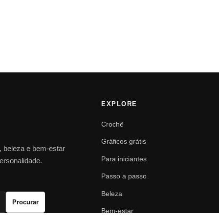
EXPLORE
Crochê
Gráficos grátis
o, beleza e bem-estar
Para iniciantes
personalidade.
Passo a passo
Beleza
Procurar
Bem-estar