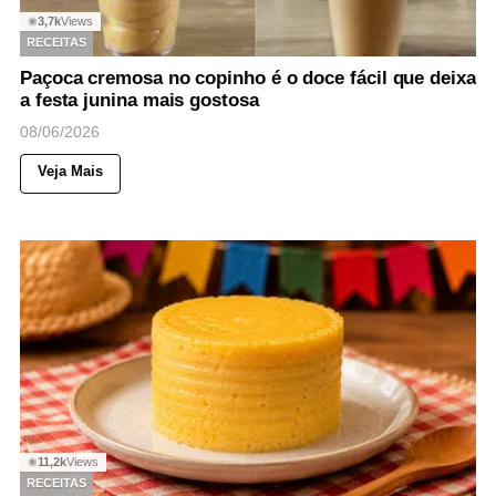
3,7k
Views
◉
RECEITAS
Paçoca cremosa no copinho é o doce fácil que deixa
a festa junina mais gostosa
08/06/2026
Veja Mais
11,2k
Views
◉
RECEITAS