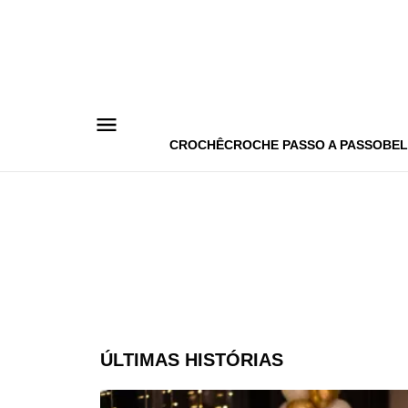
Pular
para
o
conteúdo
CROCHÊ
CROCHE PASSO A PASSO
BEL
ÚLTIMAS HISTÓRIAS