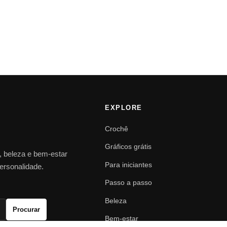
EXPLORE
Crochê
Gráficos grátis
o, beleza e bem-estar
Para iniciantes
personalidade.
Passo a passo
Beleza
Procurar
Bem-estar