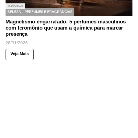
40
Views
◉
BELEZA
PERFUMES E FRAGRÂNCIAS
Magnetismo engarrafado: 5 perfumes masculinos
com feromônio que usam a química para marcar
presença
28/01/2026
Veja Mais