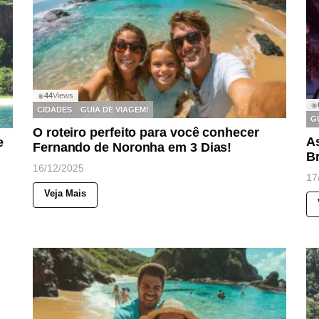
44
Views
◉
◉
CIDADES
GUIA DE VIAGEM!
G
O roteiro perfeito para você conhecer
As
e
Fernando de Noronha em 3 Dias!
Br
16/12/2025
17
Veja Mais