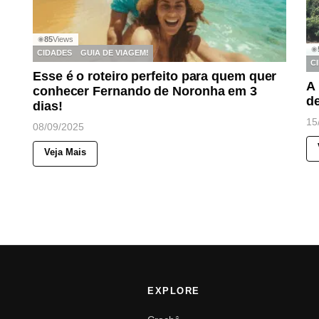
85
Views
◉
◉
CIDADES
GUIA DE VIAGEM!
C
Esse é o roteiro perfeito para quem quer
A 
conhecer Fernando de Noronha em 3
de
dias!
15
08/09/2025
Veja Mais
EXPLORE