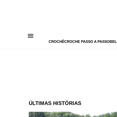
Pular
para
o
conteúdo
CROCHÊ
CROCHE PASSO A PASSO
BEL
ÚLTIMAS HISTÓRIAS