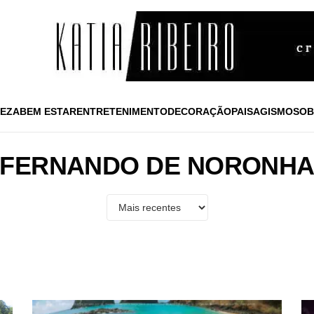
EZA
BEM ESTAR
ENTRETENIMENTO
DECORAÇÃO
PAISAGISMO
SOB
FERNANDO DE NORONH