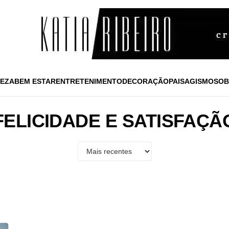
EZA
BEM ESTAR
ENTRETENIMENTO
DECORAÇÃO
PAISAGISMO
SOB
FELICIDADE E SATISFAÇÃ