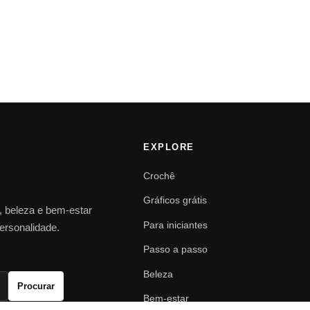
EXPLORE
Crochê
Gráficos grátis
o, beleza e bem-estar
Para iniciantes
personalidade.
Passo a passo
Beleza
Procurar
Bem-estar