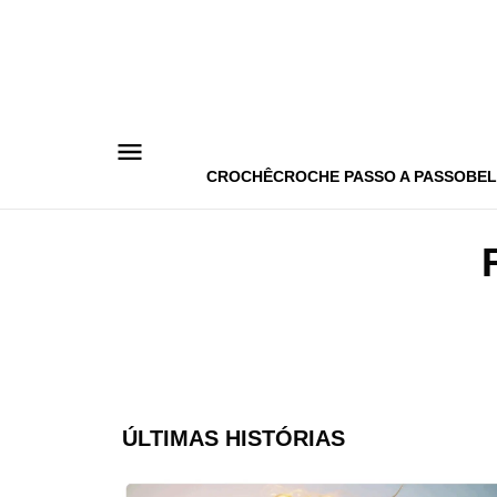
Pular
para
o
conteúdo
CROCHÊ
CROCHE PASSO A PASSO
BEL
ÚLTIMAS HISTÓRIAS