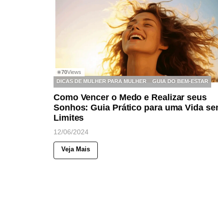
70
Views
◉
DICAS DE MULHER PARA MULHER
GUIA DO BEM-ESTAR
Como Vencer o Medo e Realizar seus
Sonhos: Guia Prático para uma Vida s
Limites
12/06/2024
Veja Mais