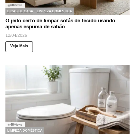
68
Views
◉
DICAS DE CASA
LIMPEZA DOMÉSTICA
O jeito certo de limpar sofás de tecido usando
apenas espuma de sabão
12/04/2026
Veja Mais
48
Views
◉
LIMPEZA DOMÉSTICA