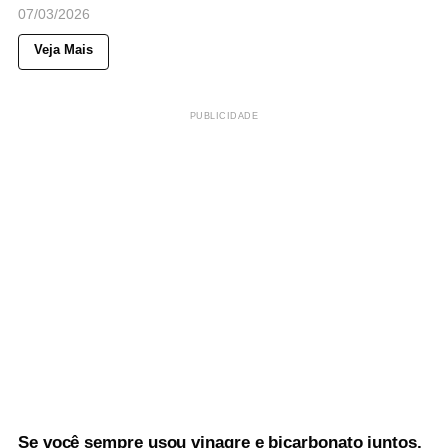
07/03/2026
Veja Mais
PUBLICIDADE
46
Views
◉
CASA & CUIDADOS
Se você sempre usou vinagre e bicarbonato juntos,