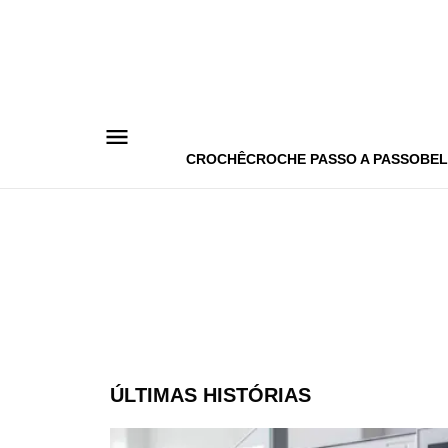
Pular
para
o
conteúdo
CROCHÊ
CROCHE PASSO A PASSO
BEL
ÚLTIMAS HISTÓRIAS