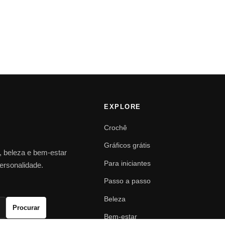
EXPLORE
Crochê
Gráficos grátis
o, beleza e bem-estar
Para iniciantes
personalidade.
Passo a passo
Beleza
Procurar
Bem-estar