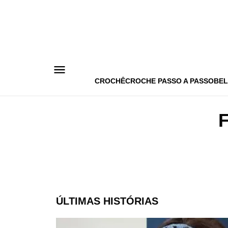
Pular
para
o
conteúdo
CROCHÊ
CROCHE PASSO A PASSO
BEL
ÚLTIMAS HISTÓRIAS