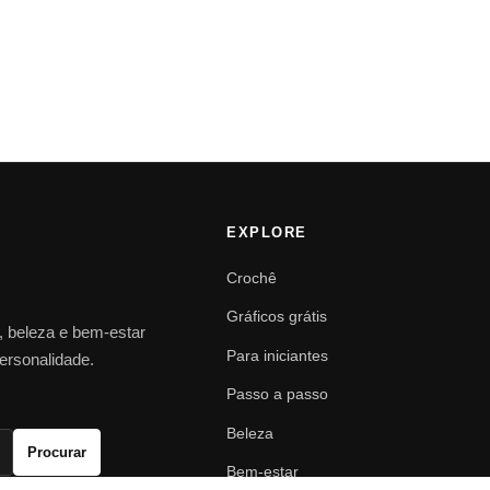
EXPLORE
Crochê
Gráficos grátis
o, beleza e bem-estar
Para iniciantes
personalidade.
Passo a passo
Beleza
Procurar
Bem-estar