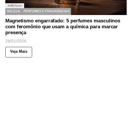
40
Views
◉
BELEZA
PERFUMES E FRAGRÂNCIAS
Magnetismo engarrafado: 5 perfumes masculinos
com feromônio que usam a química para marcar
presença
28/01/2026
Veja Mais