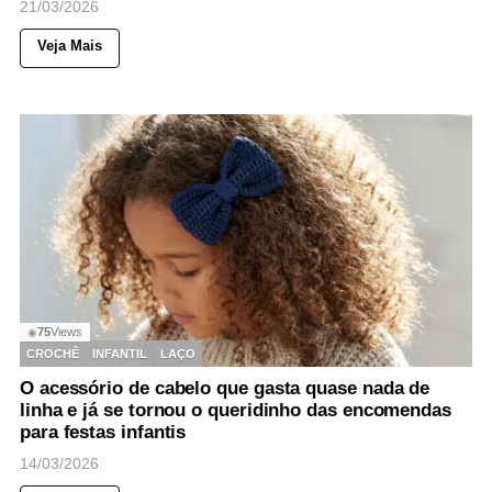
21/03/2026
Veja Mais
75
Views
◉
CROCHÊ
INFANTIL
LAÇO
O acessório de cabelo que gasta quase nada de
linha e já se tornou o queridinho das encomendas
para festas infantis
14/03/2026