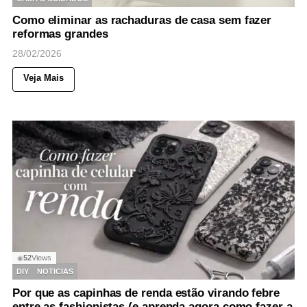
Como eliminar as rachaduras de casa sem fazer
reformas grandes
28/02/2026
Veja Mais
52
Views
◉
DIY
NOTICIAS
Por que as capinhas de renda estão virando febre
entre as fashionistas (e aprenda agora como fazer a