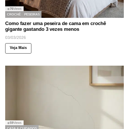
76
Views
◉
CROCHÊ
PESEIRAS
Como fazer uma peseira de cama em crochê
gigante gastando 3 vezes menos
03/03/2026
Veja Mais
59
Views
◉
CASA & CUIDADOS