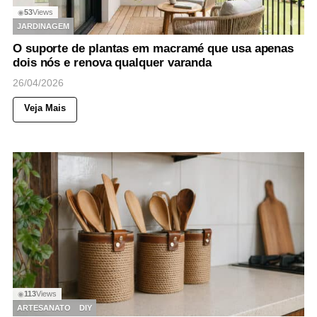
53
Views
◉
JARDINAGEM
O suporte de plantas em macramé que usa apenas
dois nós e renova qualquer varanda
26/04/2026
Veja Mais
113
Views
◉
ARTESANATO
DIY