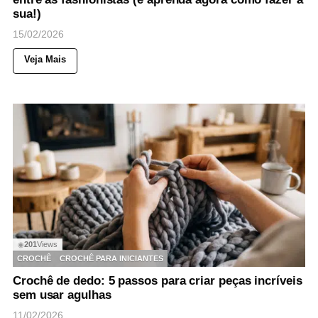
sua!)
15/02/2026
Veja Mais
201
Views
◉
CROCHÊ
CROCHÊ PARA INICIANTES
Crochê de dedo: 5 passos para criar peças incríveis
sem usar agulhas
11/02/2026