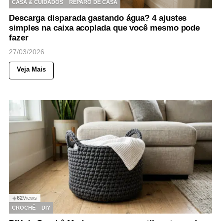
CASA & CUIDADOS
REPARO DE CASA
Descarga disparada gastando água? 4 ajustes
simples na caixa acoplada que você mesmo pode
fazer
27/03/2026
Veja Mais
62
Views
◉
CROCHÊ
DIY