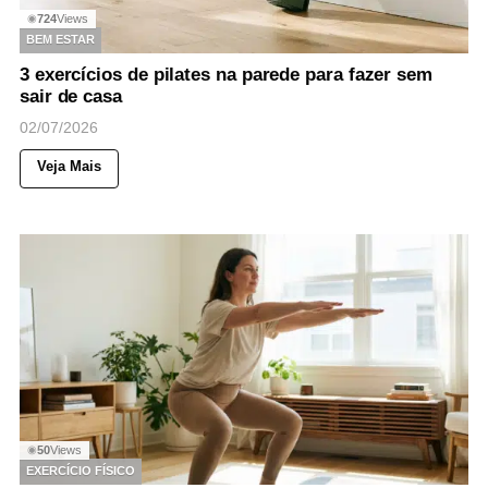
724
Views
◉
BEM ESTAR
3 exercícios de pilates na parede para fazer sem
sair de casa
02/07/2026
Veja Mais
50
Views
◉
EXERCÍCIO FÍSICO