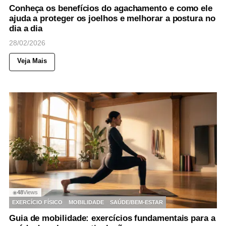
Conheça os benefícios do agachamento e como ele
ajuda a proteger os joelhos e melhorar a postura no
dia a dia
28/02/2026
Veja Mais
48
Views
◉
EXERCÍCIO FÍSICO
MOBILIDADE
SAÚDE/BEM-ESTAR
Guia de mobilidade: exercícios fundamentais para a