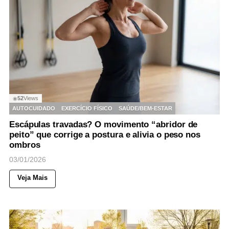
52
Views
◉
AUTOCUIDADO
EXERCÍCIO FÍSICO
SAÚDE/BEM-ESTAR
Escápulas travadas? O movimento “abridor de
peito” que corrige a postura e alivia o peso nos
ombros
03/01/2026
Veja Mais