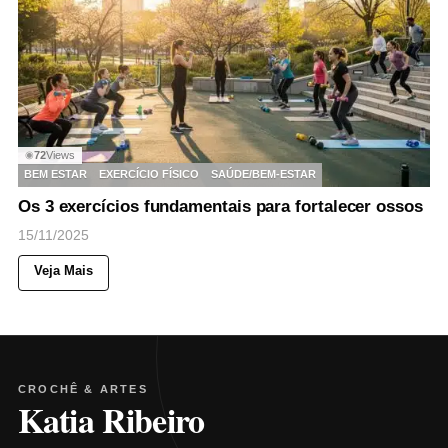
72
Views
◉
BEM ESTAR
EXERCÍCIO FÍSICO
SAÚDE/BEM-ESTAR
Os 3 exercícios fundamentais para fortalecer ossos
15/11/2025
Veja Mais
CROCHÊ & ARTES
Katia Ribeiro