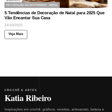
103
Views
◉
DECORAÇÃO DE INTERIORES
NATAL
5 Tendências de Decoração de Natal para 2025 Que
Vão Encantar Sua Casa
24/10/2025
Veja Mais
CROCHÊ & ARTES
Katia Ribeiro
Inspirações em crochê, gráficos, receitas, artesanato, beleza e