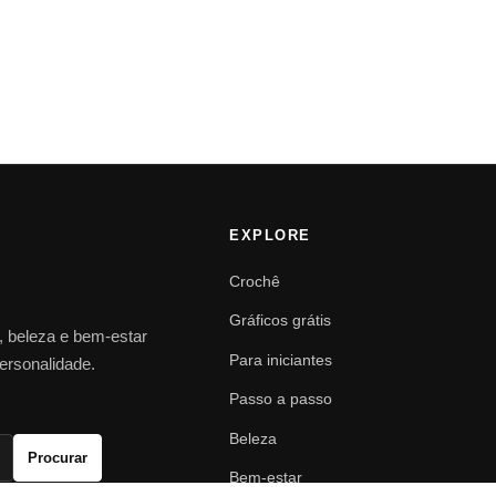
EXPLORE
Crochê
Gráficos grátis
o, beleza e bem-estar
Para iniciantes
personalidade.
Passo a passo
Beleza
Procurar
Bem-estar