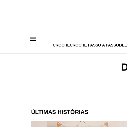
Pular
para
o
conteúdo
CROCHÊ
CROCHE PASSO A PASSO
BEL
ÚLTIMAS HISTÓRIAS