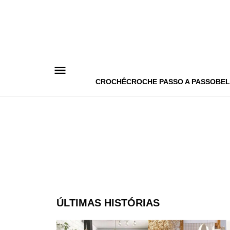
Pular
para
o
conteúdo
CROCHÊ
CROCHE PASSO A PASSO
BEL
ÚLTIMAS HISTÓRIAS