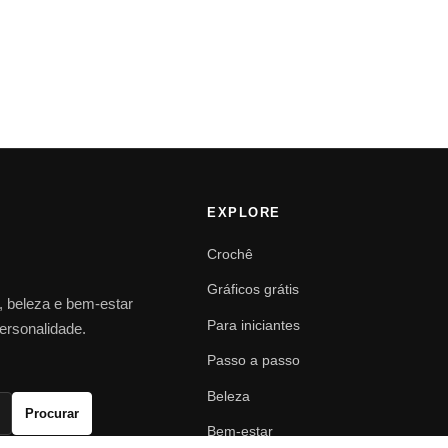
EXPLORE
Crochê
Gráficos grátis
o, beleza e bem-estar
Para iniciantes
personalidade.
Passo a passo
Beleza
Procurar
Bem-estar