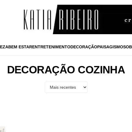
EZA
BEM ESTAR
ENTRETENIMENTO
DECORAÇÃO
PAISAGISMO
SOB
DECORAÇÃO COZINHA