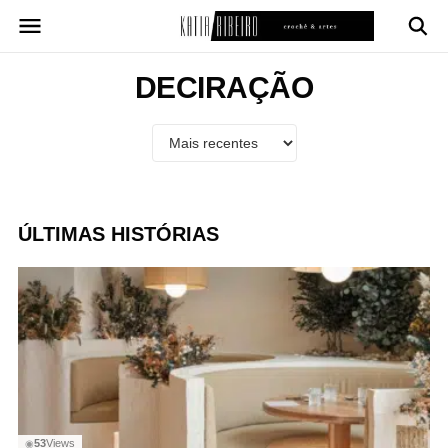
Pular
para
o
conteúdo
DECIRAÇÃO
ÚLTIMAS HISTÓRIAS
53
Views
◉