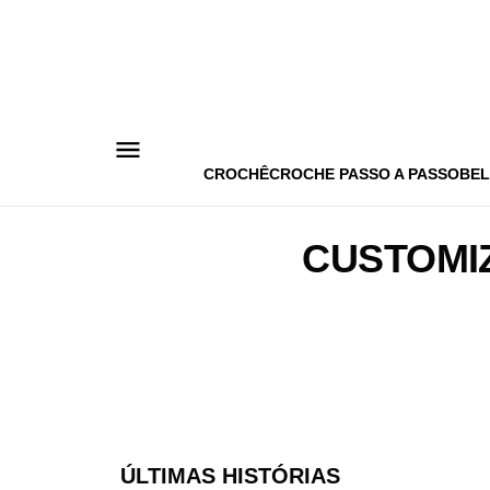
Pular
para
o
conteúdo
CROCHÊ
CROCHE PASSO A PASSO
BEL
CUSTOMI
ÚLTIMAS HISTÓRIAS