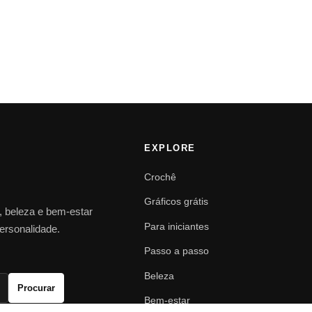
EXPLORE
Crochê
Gráficos grátis
o, beleza e bem-estar
Para iniciantes
personalidade.
Passo a passo
Beleza
Procurar
Bem-estar