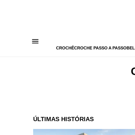
Pular
para
o
conteúdo
CROCHÊ
CROCHE PASSO A PASSO
BEL
ÚLTIMAS HISTÓRIAS