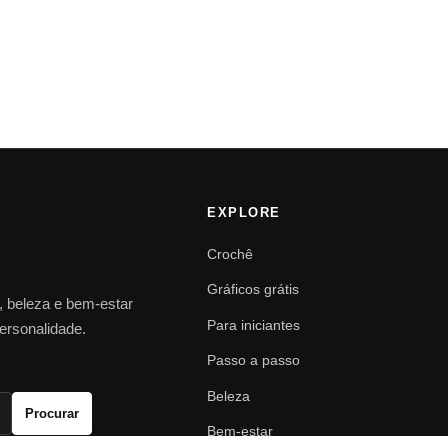
EXPLORE
Crochê
Gráficos grátis
o, beleza e bem-estar
Para iniciantes
personalidade.
Passo a passo
Beleza
Procurar
Bem-estar