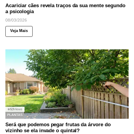
Acariciar cães revela traços da sua mente segundo
a psicologia
08/03/2026
Veja Mais
53
Views
◉
PLANTAS
Será que podemos pegar frutas da árvore do
vizinho se ela invade o quintal?