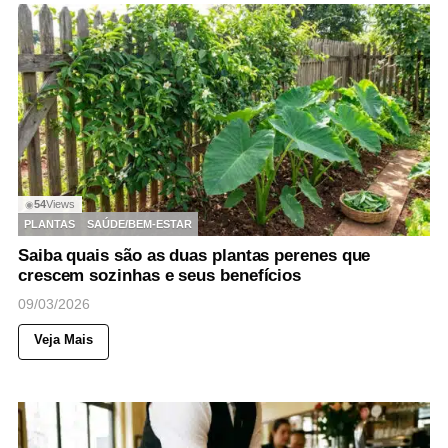
54
Views
◉
PLANTAS
SAÚDE/BEM-ESTAR
Saiba quais são as duas plantas perenes que
crescem sozinhas e seus benefícios
09/03/2026
Veja Mais