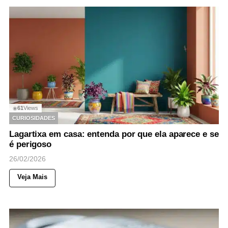
61
Views
◉
CURIOSIDADES
Lagartixa em casa: entenda por que ela aparece e se
é perigoso
26/02/2026
Veja Mais