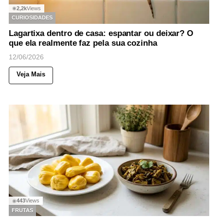
2,2k
Views
◉
CURIOSIDADES
Lagartixa dentro de casa: espantar ou deixar? O
que ela realmente faz pela sua cozinha
12/06/2026
Veja Mais
443
Views
◉
FRUTAS