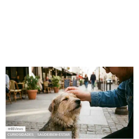
65
Views
◉
CURIOSIDADES
SAÚDE/BEM-ESTAR