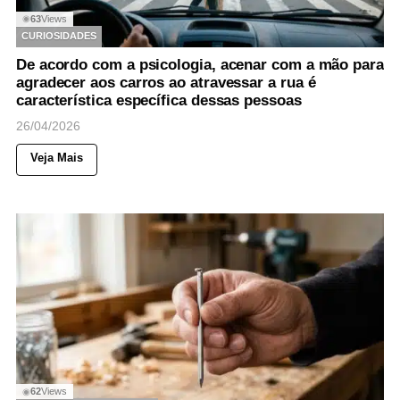
63
Views
◉
CURIOSIDADES
De acordo com a psicologia, acenar com a mão para
agradecer aos carros ao atravessar a rua é
característica específica dessas pessoas
26/04/2026
Veja Mais
62
Views
◉