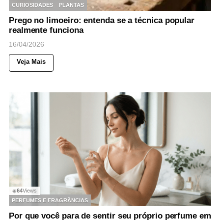
CURIOSIDADES
PLANTAS
Prego no limoeiro: entenda se a técnica popular
realmente funciona
16/04/2026
Veja Mais
64
Views
◉
PERFUMES E FRAGRÂNCIAS
Por que você para de sentir seu próprio perfume em