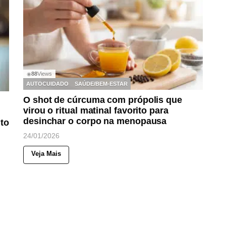
88
Views
◉
AUTOCUIDADO
SAÚDE/BEM-ESTAR
O shot de cúrcuma com própolis que
virou o ritual matinal favorito para
desinchar o corpo na menopausa
to
24/01/2026
Veja Mais