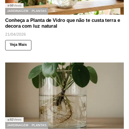
98
Views
◉
JARDINAGEM
PLANTAS
Conheça a Planta de Vidro que não te custa terra e
decora com luz natural
21/04/2026
Veja Mais
92
Views
◉
JARDINAGEM
PLANTAS