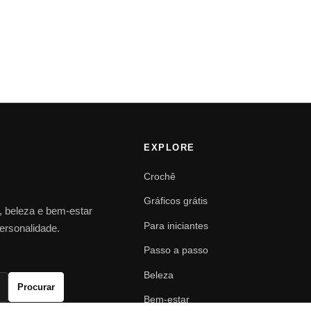
EXPLORE
Crochê
Gráficos grátis
o, beleza e bem-estar
Para iniciantes
personalidade.
Passo a passo
Beleza
Procurar
Bem-estar