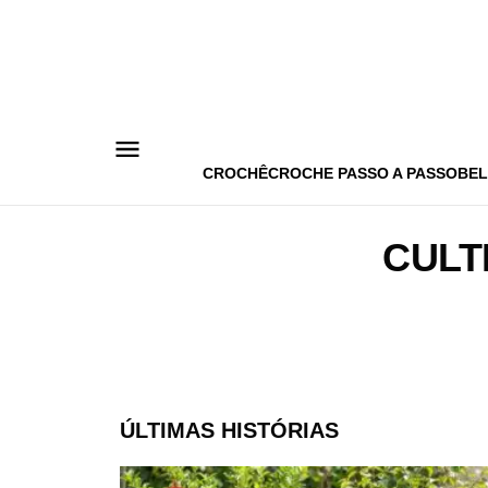
Pular
para
o
conteúdo
CROCHÊ
CROCHE PASSO A PASSO
BEL
CULT
ÚLTIMAS HISTÓRIAS