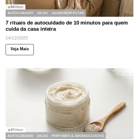
94
Views
◉
AUTOCUIDADO
DICAS
SAÚDE/BEM-ESTAR
7 rituais de autocuidado de 10 minutos para quem
cuida da casa inteira
14/12/2025
Veja Mais
47
Views
◉
AUTOCUIDADO
DICAS
PERFUMES & AROMATIZANTES