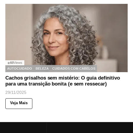
60
Views
◉
AUTOCUIDADO
BELEZA
CUIDADOS COM CABELOS
Cachos grisalhos sem mistério: O guia definitivo
para uma transição bonita (e sem ressecar)
29/11/2025
Veja Mais