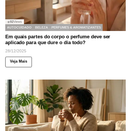
92
Views
◉
AUTOCUIDADO
BELEZA
PERFUMES & AROMATIZANTES
Em quais partes do corpo o perfume deve ser
aplicado para que dure o dia todo?
28/12/2025
Veja Mais