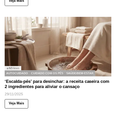
Veja Mais
92
Views
◉
AUTOCUIDADO
CUIDADO COM OS PÉS
SAÚDE/BEM-ESTAR
‘Escalda-pés’ para desinchar: a receita caseira com
2 ingredientes para aliviar o cansaço
29/11/2025
Veja Mais