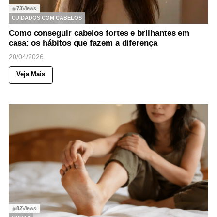
73
Views
◉
CUIDADOS COM CABELOS
Como conseguir cabelos fortes e brilhantes em
casa: os hábitos que fazem a diferença
20/04/2026
Veja Mais
82
Views
◉