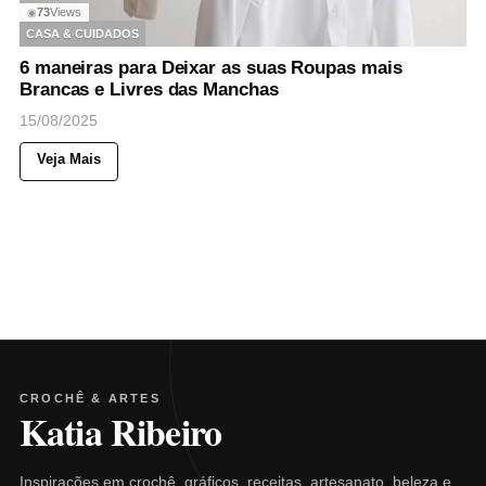
73
Views
◉
CASA & CUIDADOS
6 maneiras para Deixar as suas Roupas mais
Brancas e Livres das Manchas
15/08/2025
Veja Mais
CROCHÊ & ARTES
Katia Ribeiro
Inspirações em crochê, gráficos, receitas, artesanato, beleza e