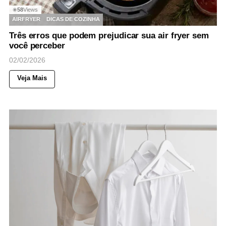
58
Views
◉
AIRFRYER
DICAS DE COZINHA
Três erros que podem prejudicar sua air fryer sem
você perceber
02/02/2026
Veja Mais