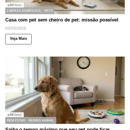
60
Views
◉
LIMPEZA DOMÉSTICA
PETS
Casa com pet sem cheiro de pet: missão possível
03/03/2026
Veja Mais
56
Views
◉
BEM ESTAR
MUNDO ANIMAL
Saiba o tempo máximo que seu pet pode ficar