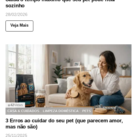
sozinho
28/02/2026
Veja Mais
42
Views
◉
CASA & CUIDADOS
LIMPEZA DOMÉSTICA
PETS
3 Erros ao cuidar do seu pet (que parecem amor,
mas não são)
25/11/2025