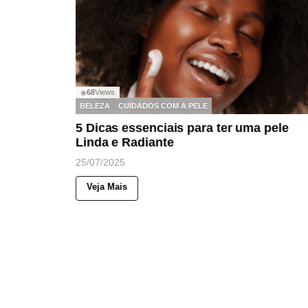
68
Views
◉
BELEZA
CUIDADOS COM A PELE
5 Dicas essenciais para ter uma pele
Linda e Radiante
25/07/2025
Veja Mais