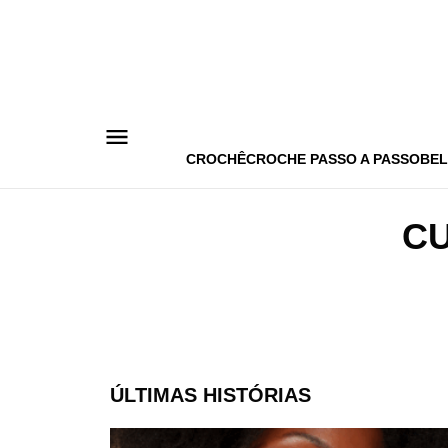
Pular
para
o
conteúdo
CROCHÊ
CROCHE PASSO A PASSO
BEL
CU
ÚLTIMAS HISTÓRIAS