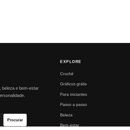
EXPLORE
Crochê
Gráficos grátis
o, beleza e bem-estar
Para iniciantes
personalidade.
Passo a passo
Beleza
Procurar
Bem-estar