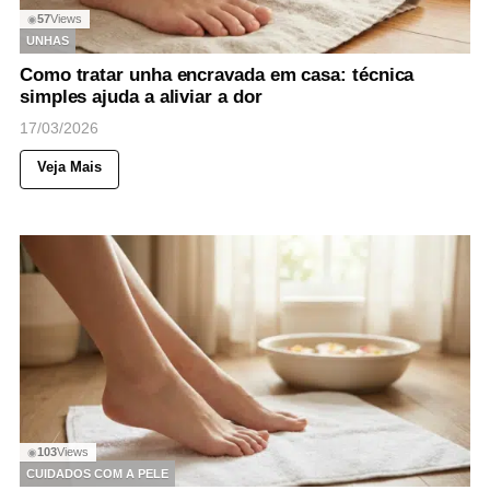
57
Views
◉
UNHAS
Como tratar unha encravada em casa: técnica
simples ajuda a aliviar a dor
17/03/2026
Veja Mais
103
Views
◉
CUIDADOS COM A PELE